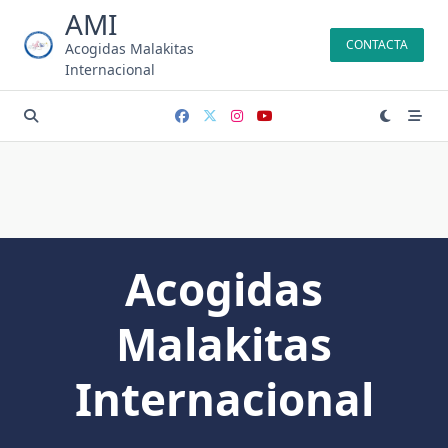
Saltar
AMI
al
CONTACTA
Acogidas Malakitas
contenido
Internacional
Acogidas
Malakitas
Internacional