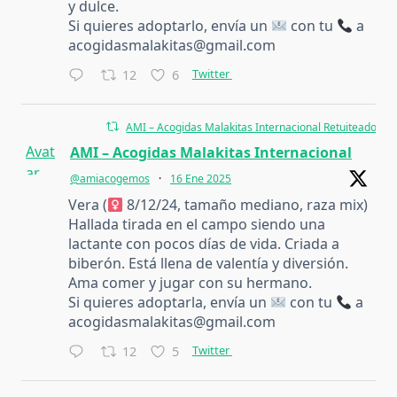
y dulce.
Si quieres adoptarlo, envía un
con tu
a
acogidasmalakitas@gmail.com
Twitter
12
6
AMI – Acogidas Malakitas Internacional Retuiteado
Avat
AMI – Acogidas Malakitas Internacional
ar
@amiacogemos
·
16 Ene 2025
Vera (
8/12/24, tamaño mediano, raza mix)
Hallada tirada en el campo siendo una
lactante con pocos días de vida. Criada a
biberón. Está llena de valentía y diversión.
Ama comer y jugar con su hermano.
Si quieres adoptarla, envía un
con tu
a
acogidasmalakitas@gmail.com
Twitter
12
5