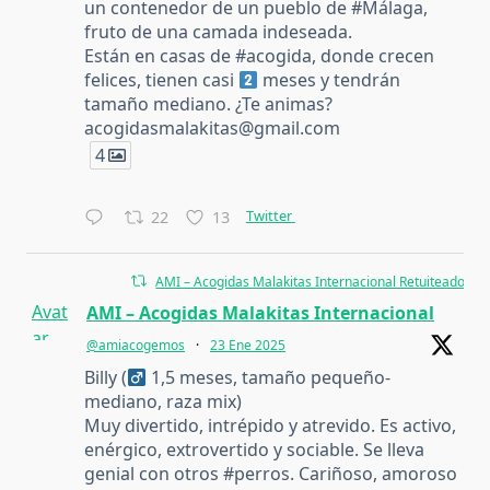
un contenedor de un pueblo de #Málaga,
fruto de una camada indeseada.
Están en casas de #acogida, donde crecen
felices, tienen casi
meses y tendrán
tamaño mediano. ¿Te animas?
acogidasmalakitas@gmail.com
4
Twitter
22
13
AMI – Acogidas Malakitas Internacional Retuiteado
Avat
AMI – Acogidas Malakitas Internacional
ar
@amiacogemos
·
23 Ene 2025
Billy (
1,5 meses, tamaño pequeño-
mediano, raza mix)
Muy divertido, intrépido y atrevido. Es activo,
enérgico, extrovertido y sociable. Se lleva
genial con otros #perros. Cariñoso, amoroso