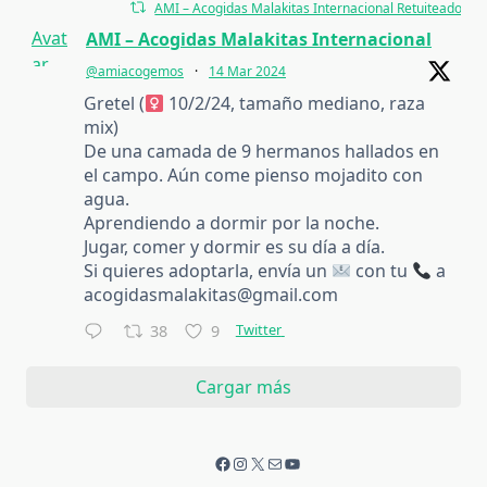
AMI – Acogidas Malakitas Internacional Retuiteado
Avat
AMI – Acogidas Malakitas Internacional
ar
@amiacogemos
·
14 Mar 2024
Gretel (
10/2/24, tamaño mediano, raza
mix)
De una camada de 9 hermanos hallados en
el campo. Aún come pienso mojadito con
agua.
Aprendiendo a dormir por la noche.
Jugar, comer y dormir es su día a día.
Si quieres adoptarla, envía un
con tu
a
acogidasmalakitas@gmail.com
Twitter
38
9
Cargar más
Facebook
Instagram
X
Correo electrónico
YouTube