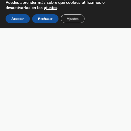
Puedes aprender más sobre qué cookies utilizamos o
desactivarlas en los
ajustes
.
Aceptar
Rechazar
Ajustes
GRETEL
9 de noviembre de 2024
Nombre: GRETEL DE AMI Sexo: HERMANA
Edad: 25/01/2024 Tamaño previsible: