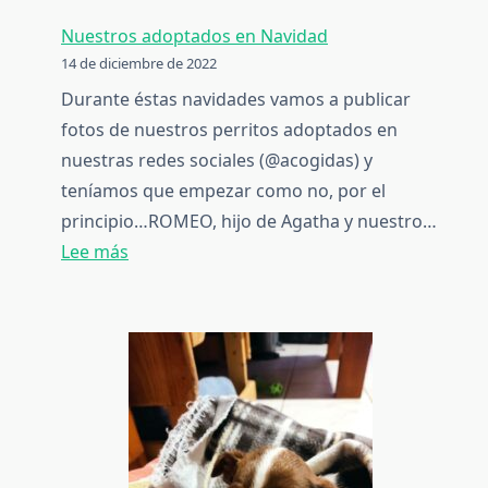
Bebés
Nuestros adoptados en Navidad
lactantes
14 de diciembre de 2022
encontrados
Durante éstas navidades vamos a publicar
en
fotos de nuestros perritos adoptados en
la
nuestras redes sociales (@acogidas) y
basura
teníamos que empezar como no, por el
en
principio…ROMEO, hijo de Agatha y nuestro…
una
:
Lee más
bolsa
Nuestros
adoptados
en
Navidad