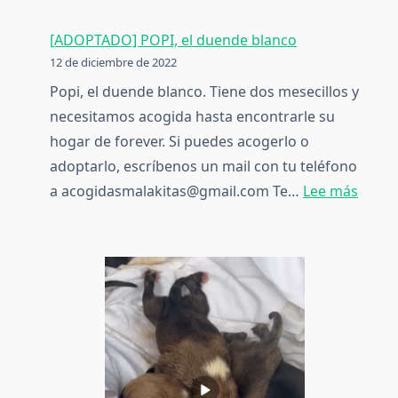
[ADOPTADO] POPI, el duende blanco
12 de diciembre de 2022
Popi, el duende blanco. Tiene dos mesecillos y
necesitamos acogida hasta encontrarle su
hogar de forever. Si puedes acogerlo o
adoptarlo, escríbenos un mail con tu teléfono
:
a acogidasmalakitas@gmail.com Te…
Lee más
[ADO
POPI,
el
duen
blanc