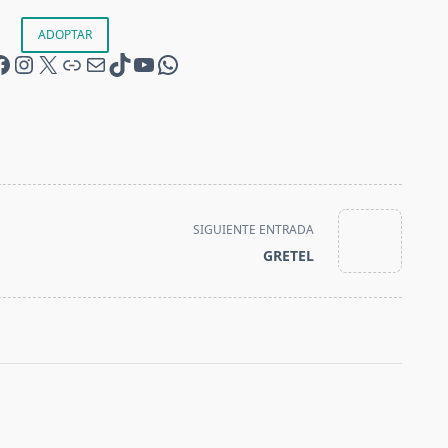
ADOPTAR
@acogidas
@acogidas
X
Teaming
Correo electrónico
@ami_acogidasmalakitas
Canal de YouTube
Canal WhatsApp
SIGUIENTE ENTRADA
GRETEL