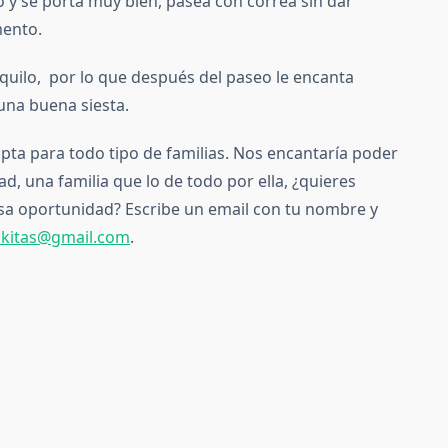
o y se porta muy bien, pasea con correa sin dar
mento.
nquilo, por lo que después del paseo le encanta
 una buena siesta.
pta para todo tipo de familias. Nos encantaría poder
ad, una familia que lo de todo por ella, ¿quieres
esa oportunidad? Escribe un email con tu nombre y
akitas@gmail.com
.