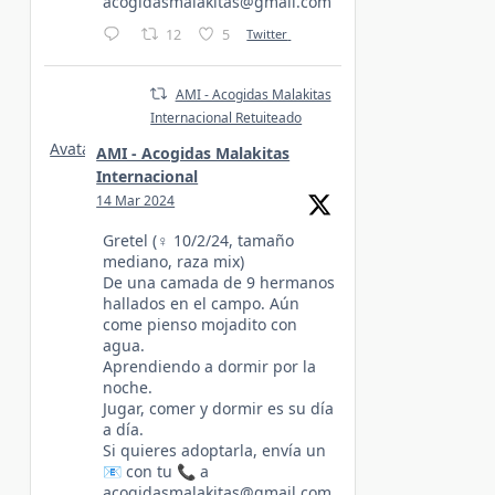
acogidasmalakitas@gmail.com
12
5
Twitter
AMI - Acogidas Malakitas
Internacional Retuiteado
Avatar
AMI - Acogidas Malakitas
Internacional
14 Mar 2024
Gretel (♀️ 10/2/24, tamaño
mediano, raza mix)
De una camada de 9 hermanos
hallados en el campo. Aún
come pienso mojadito con
agua.
Aprendiendo a dormir por la
noche.
Jugar, comer y dormir es su día
a día.
Si quieres adoptarla, envía un
📧 con tu 📞 a
acogidasmalakitas@gmail.com