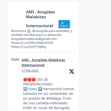
AMI - Acogidas
Malakitas
Internacional
Seguir
Buscamos 🏠 de acogida para animales, y
también familias para su adopción
acogidasmalakitas@gmail.com
https://t.co/2WUhMwHDOD
https://t.co/Jc07F7q8kg
Avatar
AMI - Acogidas Malakitas
Internacional
17 Feb 2025
🔴🔴🔴 DÍA DE
PRESENTACIONES
🆕️ Estos 4️⃣ hermanitos fueron
hallados en un contenedor de
un pueblo de #Málaga, fruto
de una camada indeseada.
Están en casas de #acogida,