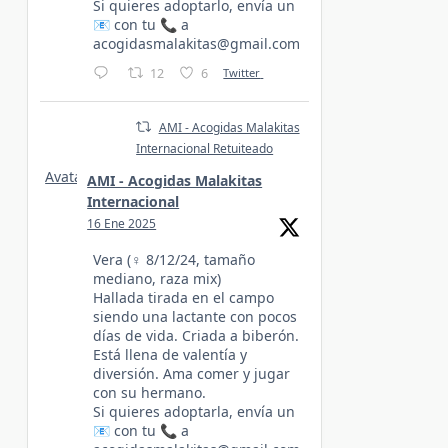
Si quieres adoptarlo, envía un
📧 con tu 📞 a
acogidasmalakitas@gmail.com
12
6
Twitter
AMI - Acogidas Malakitas
Internacional Retuiteado
Avatar
AMI - Acogidas Malakitas
Internacional
16 Ene 2025
Vera (♀️ 8/12/24, tamaño
mediano, raza mix)
Hallada tirada en el campo
siendo una lactante con pocos
días de vida. Criada a biberón.
Está llena de valentía y
diversión. Ama comer y jugar
con su hermano.
Si quieres adoptarla, envía un
📧 con tu 📞 a