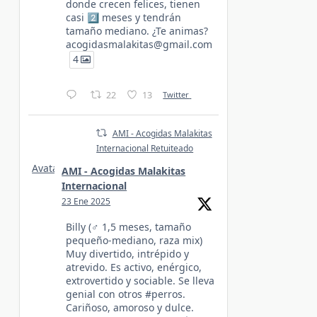
donde crecen felices, tienen
casi 2️⃣ meses y tendrán
tamaño mediano. ¿Te animas?
acogidasmalakitas@gmail.com
4
22
13
Twitter
AMI - Acogidas Malakitas
Internacional Retuiteado
Avatar
AMI - Acogidas Malakitas
Internacional
23 Ene 2025
Billy (♂️ 1,5 meses, tamaño
pequeño-mediano, raza mix)
Muy divertido, intrépido y
atrevido. Es activo, enérgico,
extrovertido y sociable. Se lleva
genial con otros #perros.
Cariñoso, amoroso y dulce.