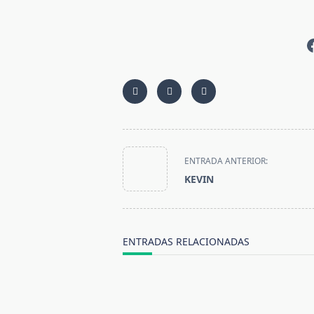
<span
ENTRADA ANTERIOR:
class="nav-
KEVIN
subtitle
screen-
reader-
text">Página</span>
ENTRADAS RELACIONADAS