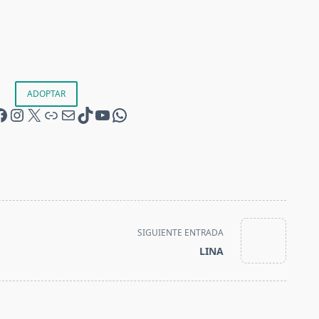
ADOPTAR
@acogidas
@acogidas
X
Teaming
Correo electrónico
@ami_acogidasmalakitas
Canal de YouTube
Canal WhatsApp
SIGUIENTE ENTRADA
LINA