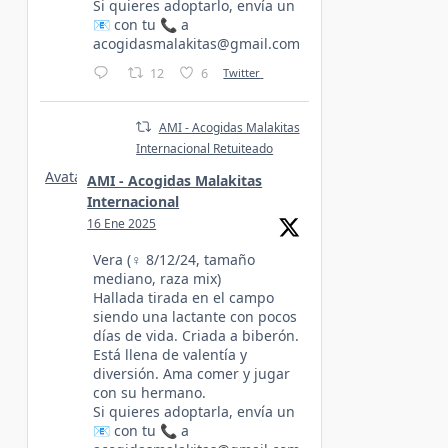
Si quieres adoptarlo, envía un
📧 con tu 📞 a
acogidasmalakitas@gmail.com
12
6
Twitter
AMI - Acogidas Malakitas
Internacional Retuiteado
Avatar
AMI - Acogidas Malakitas
Internacional
16 Ene 2025
Vera (♀️ 8/12/24, tamaño
mediano, raza mix)
Hallada tirada en el campo
siendo una lactante con pocos
días de vida. Criada a biberón.
Está llena de valentía y
diversión. Ama comer y jugar
con su hermano.
Si quieres adoptarla, envía un
📧 con tu 📞 a