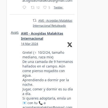
acogidasmalakitas@gmail.com
12
5
Twitter
AMI - Acogidas Malakitas
Internacional Retuiteado
Avatar
AMI - Acogidas Malakitas
Internacional
14 Mar 2024
Gretel (♀️ 10/2/24, tamaño
mediano, raza mix)
De una camada de 9 hermanos
hallados en el campo. Aún
come pienso mojadito con
agua.
Aprendiendo a dormir por la
noche.
Jugar, comer y dormir es su día
a día.
Si quieres adoptarla, envía un
📧 con tu 📞 a
acogidasmalakitas@gmail.com