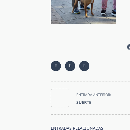
<span
ENTRADA ANTERIOR:
class="nav-
SUERTE
subtitle
screen-
reader-
text">Página</span>
ENTRADAS RELACIONADAS