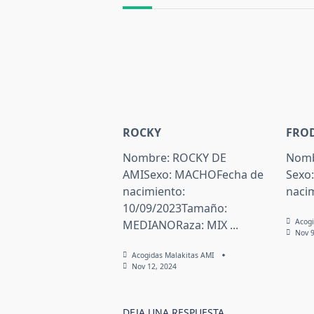
ROCKY
FRO
Nombre: ROCKY DE
Nomb
AMISexo: MACHOFecha de
Sexo
nacimiento:
naci
10/09/2023Tamaño:
Acogi
MEDIANORaza: MIX
...
Nov 9
Acogidas Malakitas AMI
Nov 12, 2024
DEJA UNA RESPUESTA