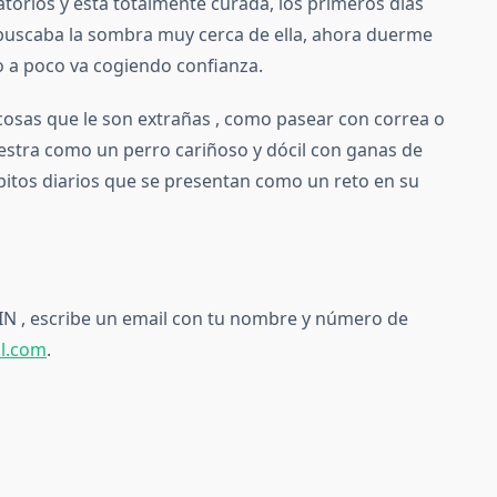
atorios y está totalmente curada, los primeros días
i buscaba la sombra muy cerca de ella, ahora duerme
o a poco va cogiendo confianza.
osas que le son extrañas , como pasear con correa o
uestra como un perro cariñoso y dócil con ganas de
bitos diarios que se presentan como un reto en su
VIN , escribe un email con tu nombre y número de
l.com
.