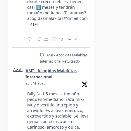
donde crecen felices, tienen
casi 2️⃣ meses y tendrán
tamaño mediano. ¿Te animas?
acogidasmalakitas@gmail.com
4
22
13
Twitter
AMI - Acogidas Malakitas
Internacional Retuiteado
Avatar
AMI - Acogidas Malakitas
Internacional
23 Ene 2025
Billy (♂️ 1,5 meses, tamaño
pequeño-mediano, raza mix)
Muy divertido, intrépido y
atrevido. Es activo, enérgico,
extrovertido y sociable. Se lleva
genial con otros #perros.
Cariñoso, amoroso y dulce.