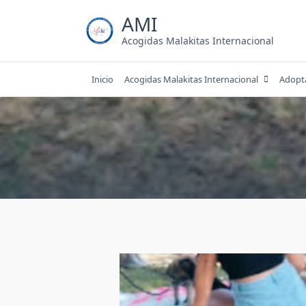
Saltar
AMI
al
contenido
Acogidas Malakitas Internacional
Inicio
Acogidas Malakitas Internacional
Adopt