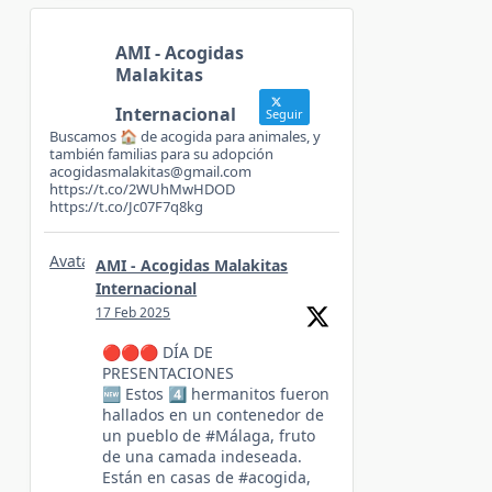
AMI - Acogidas
Malakitas
Internacional
Seguir
Buscamos 🏠 de acogida para animales, y
también familias para su adopción
acogidasmalakitas@gmail.com
https://t.co/2WUhMwHDOD
https://t.co/Jc07F7q8kg
Avatar
AMI - Acogidas Malakitas
Internacional
17 Feb 2025
🔴🔴🔴 DÍA DE
PRESENTACIONES
🆕️ Estos 4️⃣ hermanitos fueron
hallados en un contenedor de
un pueblo de #Málaga, fruto
de una camada indeseada.
Están en casas de #acogida,