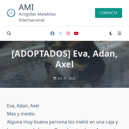
Saltar
AMI
al
CONTACTA
Acogidas Malakitas
contenido
Internacional
[ADOPTADOS] Eva, Adan,
Axel
Dic 31, 2022
Eva, Adan, Axel
Mes y medio.
Alguna muy buena persona los metió en una caja y