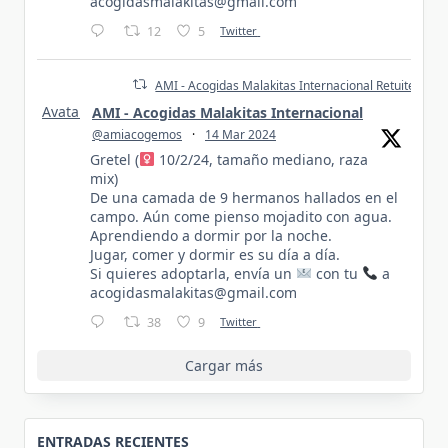
acogidasmalakitas@gmail.com
12
5
Twitter
AMI - Acogidas Malakitas Internacional Retuiteado
Avatar
AMI - Acogidas Malakitas Internacional
@amiacogemos
·
14 Mar 2024
Gretel (
10/2/24, tamaño mediano, raza
mix)
De una camada de 9 hermanos hallados en el
campo. Aún come pienso mojadito con agua.
Aprendiendo a dormir por la noche.
Jugar, comer y dormir es su día a día.
Si quieres adoptarla, envía un
con tu
a
acogidasmalakitas@gmail.com
38
9
Twitter
Cargar más
ENTRADAS RECIENTES