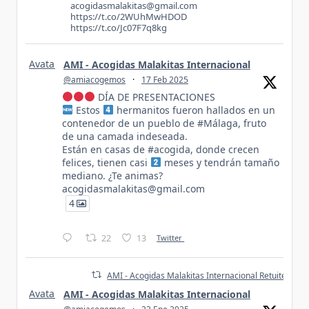
acogidasmalakitas@gmail.com
https://t.co/2WUhMwHDOD
https://t.co/Jc07F7q8kg
Avatar
AMI - Acogidas Malakitas Internacional
@amiacogemos
·
17 Feb 2025
DÍA DE PRESENTACIONES
Estos
hermanitos fueron hallados en un
contenedor de un pueblo de #Málaga, fruto
de una camada indeseada.
Están en casas de #acogida, donde crecen
felices, tienen casi
meses y tendrán tamaño
mediano. ¿Te animas?
acogidasmalakitas@gmail.com
4
22
13
Twitter
AMI - Acogidas Malakitas Internacional Retuiteado
Avatar
AMI - Acogidas Malakitas Internacional