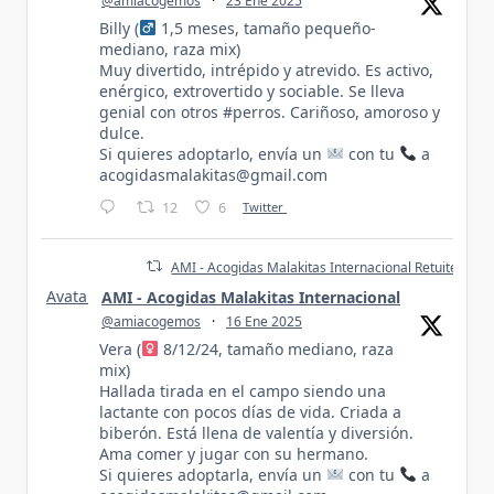
@amiacogemos
·
23 Ene 2025
Billy (
1,5 meses, tamaño pequeño-
mediano, raza mix)
Muy divertido, intrépido y atrevido. Es activo,
enérgico, extrovertido y sociable. Se lleva
genial con otros #perros. Cariñoso, amoroso y
dulce.
Si quieres adoptarlo, envía un
con tu
a
acogidasmalakitas@gmail.com
12
6
Twitter
AMI - Acogidas Malakitas Internacional Retuiteado
Avatar
AMI - Acogidas Malakitas Internacional
@amiacogemos
·
16 Ene 2025
Vera (
8/12/24, tamaño mediano, raza
mix)
Hallada tirada en el campo siendo una
lactante con pocos días de vida. Criada a
biberón. Está llena de valentía y diversión.
Ama comer y jugar con su hermano.
Si quieres adoptarla, envía un
con tu
a