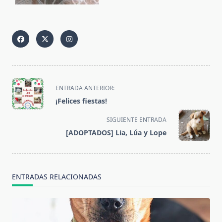
<span
ENTRADA ANTERIOR:
class="nav-
¡Felices fiestas!
subtitle
screen-
SIGUIENTE ENTRADA
reader-
[ADOPTADOS] Lia, Lúa y Lope
text">Página</span>
ENTRADAS RELACIONADAS