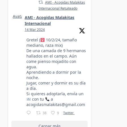
AMI - Acogidas Malakitas
Internacional Retuiteado
Avatar
AMI - Acogidas Malakitas
Internacional
14 Mar 2024
Gretel (
10/2/24, tamaño
mediano, raza mix)
De una camada de 9 hermanos
hallados en el campo. Aún
come pienso mojadito con
agua.
Aprendiendo a dormir por la
noche.
Jugar, comer y dormir es su día
a día.
Si quieres adoptarla, envía un
con tu
a
acogidasmalakitas@gmail.com
38
9
Twitter
Cargar más